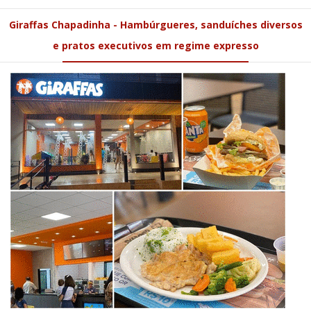
Giraffas Chapadinha - Hambúrgueres, sanduíches diversos
e pratos executivos em regime expresso