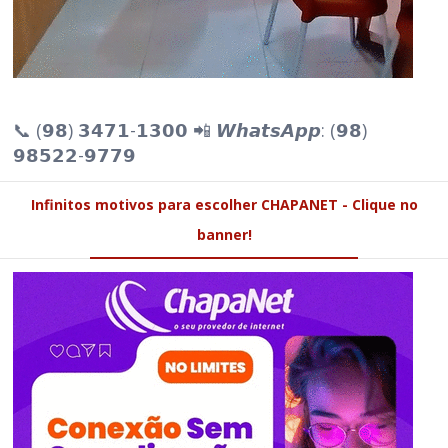
📞 (𝟵𝟴) 𝟯𝟰𝟳𝟭-𝟭𝟯𝟬𝟬 📲 𝙒𝙝𝙖𝙩𝙨𝘼𝙥𝙥: (𝟵𝟴)
𝟵𝟴𝟱𝟮𝟮-𝟵𝟳𝟳𝟵
Infinitos motivos para escolher CHAPANET - Clique no
banner!