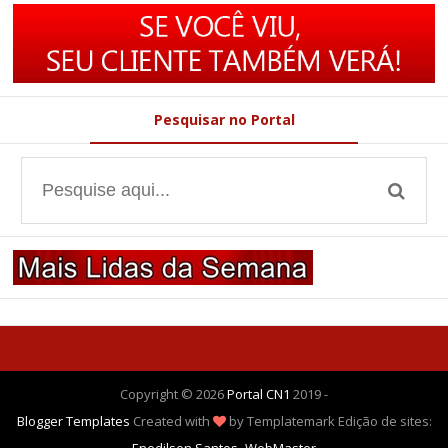
Pesquisar no Portal
Copyright ©
2026
Portal CN1
2019 -
Blogger Templates
Created with
by Templatemark
Edição de sites:
Enedilson Santos- WebMaster