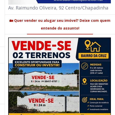
Av. Raimundo Oliveira, 92 Centro/Chapadinha
🏡 Quer vender ou alugar seu imóvel? Deixe com quem
entende do assunto!