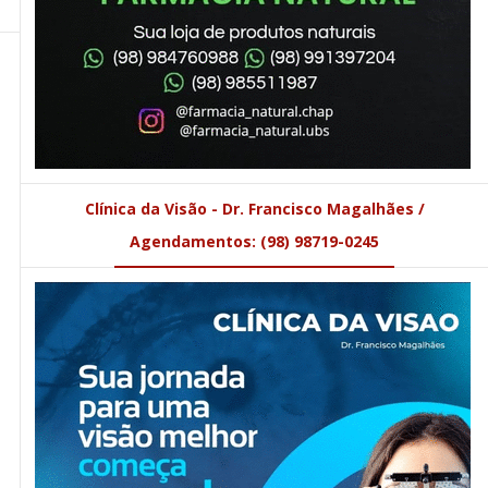
Clínica da Visão - Dr. Francisco Magalhães /
Agendamentos: (98) 98719-0245