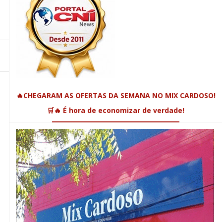
🔥CHEGARAM AS OFERTAS DA SEMANA NO MIX CARDOSO!
🛒🔥 É hora de economizar de verdade!