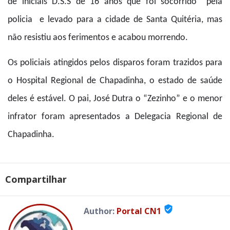
de iniciais D.S.S de 16 anos que foi socorrido pela
policia e levado para a cidade de Santa Quitéria, mas
não resistiu aos ferimentos e acabou morrendo.
Os policiais atingidos pelos disparos foram trazidos para
o Hospital Regional de Chapadinha, o estado de saúde
deles é estável. O pai, José Dutra o “Zezinho” e o menor
infrator foram apresentados a Delegacia Regional de
Chapadinha.
Compartilhar
verified_user
Author:
Portal CN1