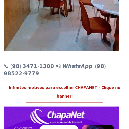
📞 (𝟵𝟴) 𝟯𝟰𝟳𝟭-𝟭𝟯𝟬𝟬 📲 𝙒𝙝𝙖𝙩𝙨𝘼𝙥𝙥: (𝟵𝟴)
𝟵𝟴𝟱𝟮𝟮-𝟵𝟳𝟳𝟵
Infinitos motivos para escolher CHAPANET - Clique no
banner!