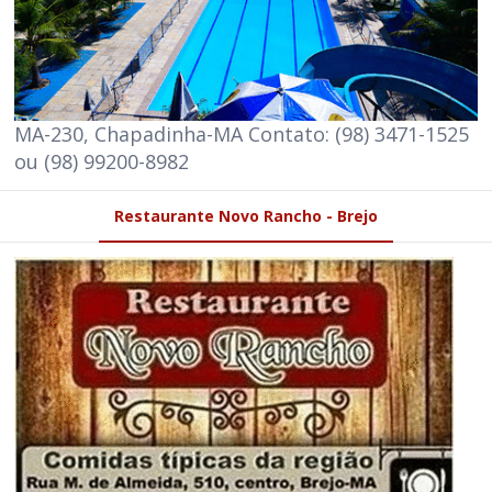
MA-230, Chapadinha-MA Contato: (98) 3471-1525
ou (98) 99200-8982
Restaurante Novo Rancho - Brejo