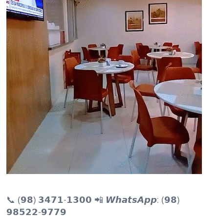
📞 (𝟵𝟴) 𝟯𝟰𝟳𝟭-𝟭𝟯𝟬𝟬 📲 𝙒𝙝𝙖𝙩𝙨𝘼𝙥𝙥: (𝟵𝟴)
𝟵𝟴𝟱𝟮𝟮-𝟵𝟳𝟳𝟵