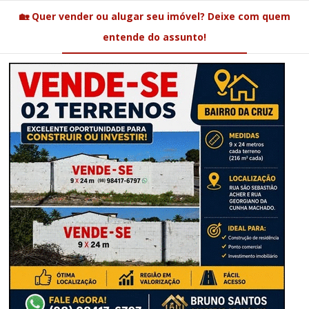
🏡 Quer vender ou alugar seu imóvel? Deixe com quem
entende do assunto!