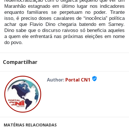
redemocratização com o oligarca pequeno que ver um
Maranhão estagnado em último lugar nos indicadores
enquanto familiares se perpetuam no poder. Tirante
isso, é preciso doses cavalares de “inocência” política
achar que Flavio Dino chegaria batendo em Sarney.
Dino sabe que o discurso raivoso só beneficia aqueles
a quem ele enfrentará nas próximas eleições em nome
do povo.
Compartilhar
verified_user
Author:
Portal CN1
MATÉRIAS RELACIONADAS