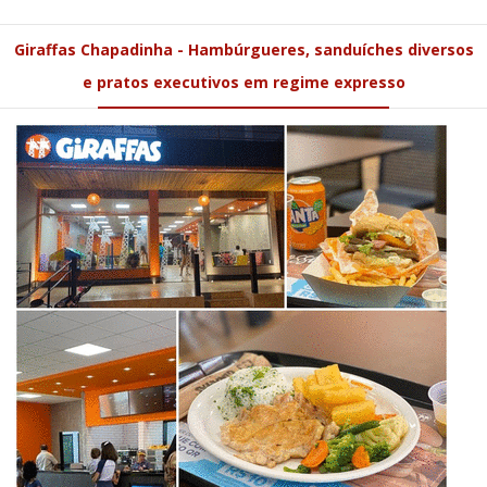
Giraffas Chapadinha - Hambúrgueres, sanduíches diversos
e pratos executivos em regime expresso