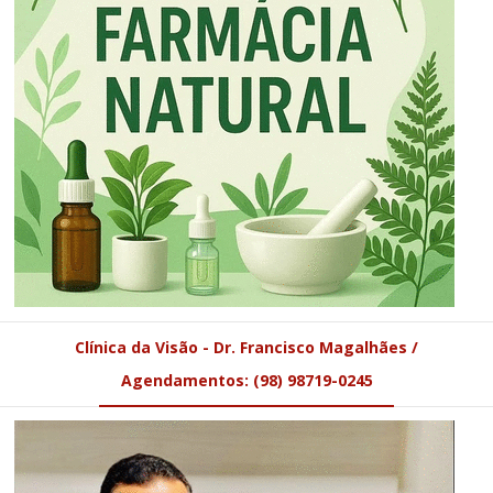
Clínica da Visão - Dr. Francisco Magalhães /
Agendamentos: (98) 98719-0245