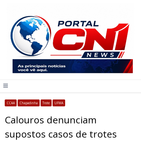
≡
CCAA
Chapadinha
Trote
UFMA
Calouros denunciam
supostos casos de trotes