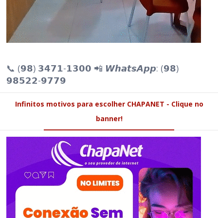
📞 (𝟵𝟴) 𝟯𝟰𝟳𝟭-𝟭𝟯𝟬𝟬 📲 𝙒𝙝𝙖𝙩𝙨𝘼𝙥𝙥: (𝟵𝟴)
𝟵𝟴𝟱𝟮𝟮-𝟵𝟳𝟳𝟵
Infinitos motivos para escolher CHAPANET - Clique no
banner!