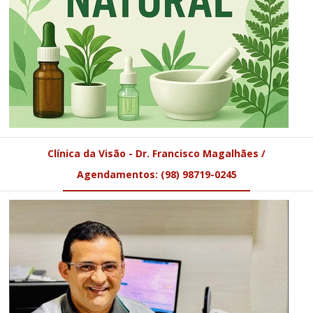
Clínica da Visão - Dr. Francisco Magalhães /
Agendamentos: (98) 98719-0245