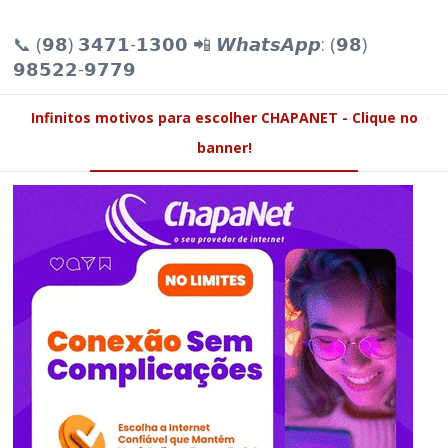
📞 (𝟵𝟴) 𝟯𝟰𝟳𝟭-𝟭𝟯𝟬𝟬 📲 𝙒𝙝𝙖𝙩𝙨𝘼𝙥𝙥: (𝟵𝟴)
𝟵𝟴𝟱𝟮𝟮-𝟵𝟳𝟳𝟵
Infinitos motivos para escolher CHAPANET - Clique no
banner!