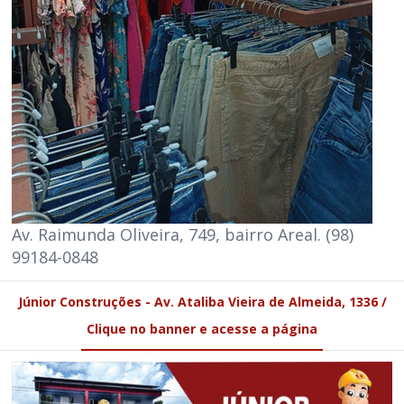
Av. Raimunda Oliveira, 749, bairro Areal. (98)
99184-0848
Júnior Construções - Av. Ataliba Vieira de Almeida, 1336 /
Clique no banner e acesse a página