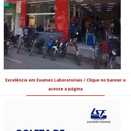
Excelência em Exames Laboratoriais / Clique no banner e
acesse a página