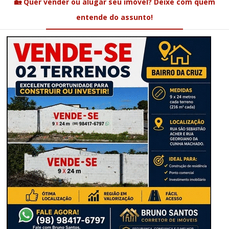
🏡 Quer vender ou alugar seu imóvel? Deixe com quem
entende do assunto!