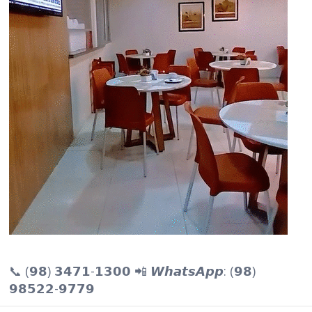
📞 (𝟵𝟴) 𝟯𝟰𝟳𝟭-𝟭𝟯𝟬𝟬 📲 𝙒𝙝𝙖𝙩𝙨𝘼𝙥𝙥: (𝟵𝟴)
𝟵𝟴𝟱𝟮𝟮-𝟵𝟳𝟳𝟵