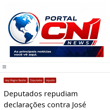
≡
dep Magno Bacelar
Deputados
repudio
Deputados repudiam
declarações contra José