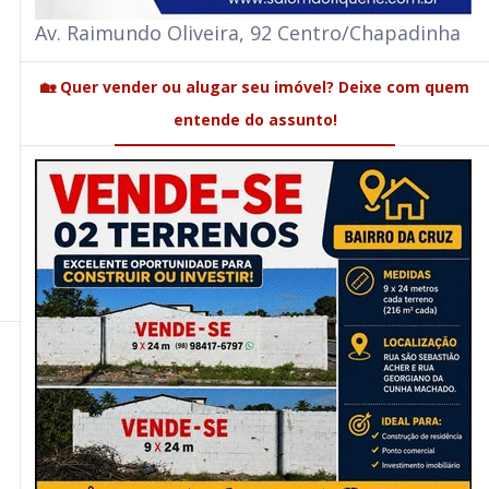
Av. Raimundo Oliveira, 92 Centro/Chapadinha
🏡 Quer vender ou alugar seu imóvel? Deixe com quem
entende do assunto!