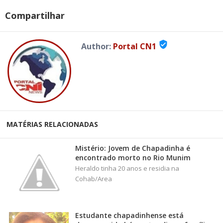
Compartilhar
verified_user
Author:
Portal CN1
MATÉRIAS RELACIONADAS
Mistério: Jovem de Chapadinha é
encontrado morto no Rio Munim
Heraldo tinha 20 anos e residia na
Cohab/Area
Estudante chapadinhense está