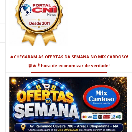
🔥CHEGARAM AS OFERTAS DA SEMANA NO MIX CARDOSO!
🛒🔥 É hora de economizar de verdade!