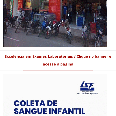
Excelência em Exames Laboratoriais / Clique no banner e
acesse a página