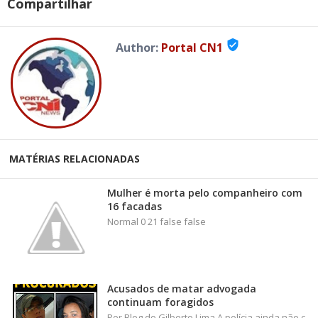
Compartilhar
verified_user
Author:
Portal CN1
MATÉRIAS RELACIONADAS
Mulher é morta pelo companheiro com
16 facadas
Normal 0 21 false false
Acusados de matar advogada
continuam foragidos
Por Blog do Gilberto Lima A polícia ainda não c