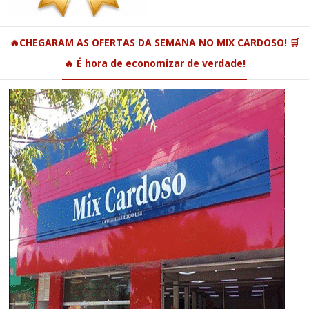
🔥CHEGARAM AS OFERTAS DA SEMANA NO MIX CARDOSO! 🛒
🔥 É hora de economizar de verdade!