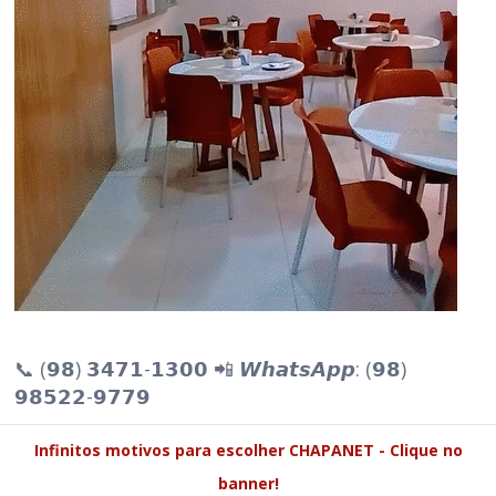
📞 (𝟵𝟴) 𝟯𝟰𝟳𝟭-𝟭𝟯𝟬𝟬 📲 𝙒𝙝𝙖𝙩𝙨𝘼𝙥𝙥: (𝟵𝟴)
𝟵𝟴𝟱𝟮𝟮-𝟵𝟳𝟳𝟵
Infinitos motivos para escolher CHAPANET - Clique no
banner!