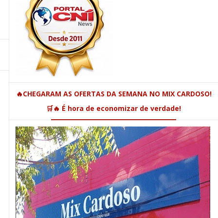
🔥CHEGARAM AS OFERTAS DA SEMANA NO MIX CARDOSO!
🛒🔥 É hora de economizar de verdade!