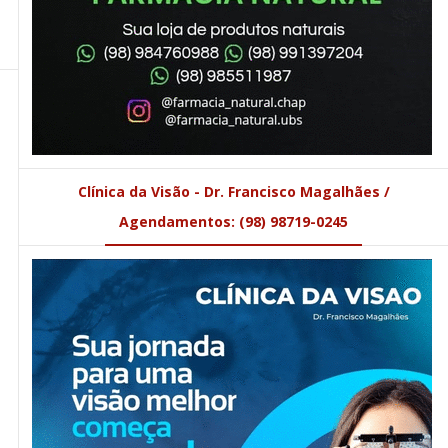
Clínica da Visão - Dr. Francisco Magalhães /
Agendamentos: (98) 98719-0245