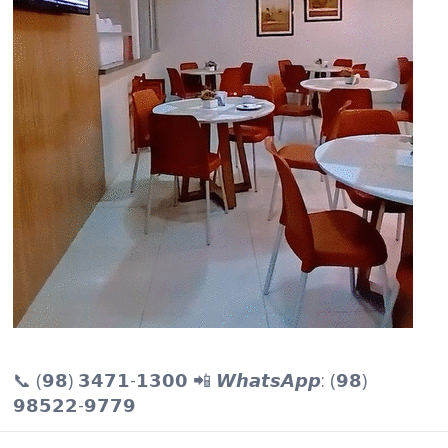
📞 (𝟵𝟴) 𝟯𝟰𝟳𝟭-𝟭𝟯𝟬𝟬 📲 𝙒𝙝𝙖𝙩𝙨𝘼𝙥𝙥: (𝟵𝟴)
𝟵𝟴𝟱𝟮𝟮-𝟵𝟳𝟳𝟵