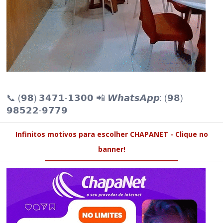
📞 (𝟵𝟴) 𝟯𝟰𝟳𝟭-𝟭𝟯𝟬𝟬 📲 𝙒𝙝𝙖𝙩𝙨𝘼𝙥𝙥: (𝟵𝟴)
𝟵𝟴𝟱𝟮𝟮-𝟵𝟳𝟳𝟵
Infinitos motivos para escolher CHAPANET - Clique no
banner!