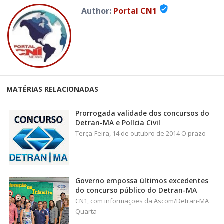
verified_user
Author:
Portal CN1
MATÉRIAS RELACIONADAS
Prorrogada validade dos concursos do
Detran-MA e Polícia Civil
Terça-Feira, 14 de outubro de 2014 O prazo
Governo empossa últimos excedentes
do concurso público do Detran-MA
CN1, com informações da Ascom/Detran-MA
Quarta-