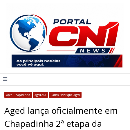
≡
Aged Chapadinha
Aged-MA
Carlos Henrique Aged
Aged lança oficialmente em
Chapadinha 2ª etapa da