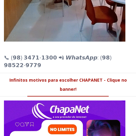
📞 (𝟵𝟴) 𝟯𝟰𝟳𝟭-𝟭𝟯𝟬𝟬 📲 𝙒𝙝𝙖𝙩𝙨𝘼𝙥𝙥: (𝟵𝟴)
𝟵𝟴𝟱𝟮𝟮-𝟵𝟳𝟳𝟵
Infinitos motivos para escolher CHAPANET - Clique no
banner!