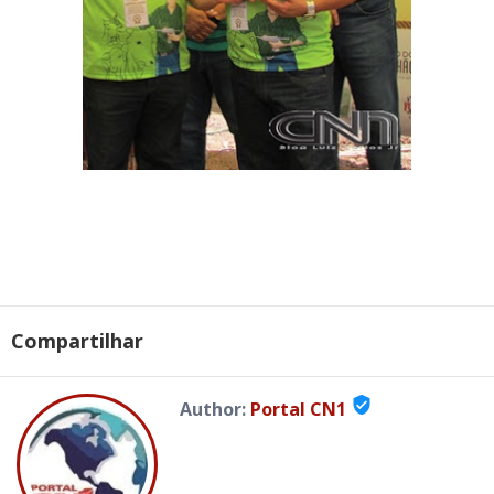
Compartilhar
verified_user
Author:
Portal CN1