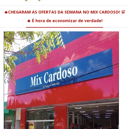
🔥CHEGARAM AS OFERTAS DA SEMANA NO MIX CARDOSO! 🛒
🔥 É hora de economizar de verdade!