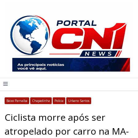
≡
Baixo Parnaíba
Chapadinha
Polícia
Urbano Santos
Ciclista morre após ser
atropelado por carro na MA-