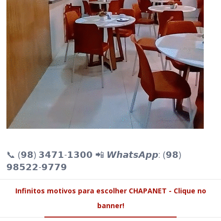
📞 (𝟵𝟴) 𝟯𝟰𝟳𝟭-𝟭𝟯𝟬𝟬 📲 𝙒𝙝𝙖𝙩𝙨𝘼𝙥𝙥: (𝟵𝟴)
𝟵𝟴𝟱𝟮𝟮-𝟵𝟳𝟳𝟵
Infinitos motivos para escolher CHAPANET - Clique no
banner!