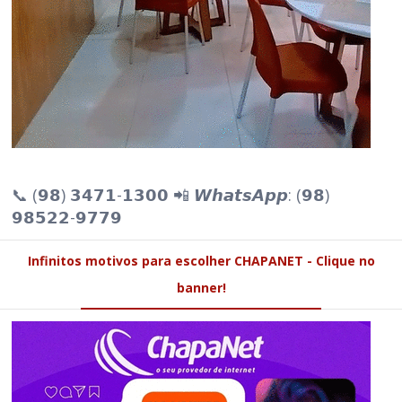
📞 (𝟵𝟴) 𝟯𝟰𝟳𝟭-𝟭𝟯𝟬𝟬 📲 𝙒𝙝𝙖𝙩𝙨𝘼𝙥𝙥: (𝟵𝟴)
𝟵𝟴𝟱𝟮𝟮-𝟵𝟳𝟳𝟵
Infinitos motivos para escolher CHAPANET - Clique no
banner!