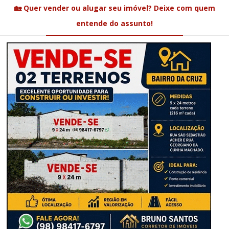
🏡 Quer vender ou alugar seu imóvel? Deixe com quem
entende do assunto!