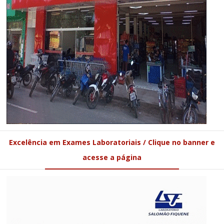
Excelência em Exames Laboratoriais / Clique no banner e
acesse a página