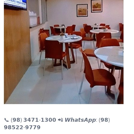
📞 (𝟵𝟴) 𝟯𝟰𝟳𝟭-𝟭𝟯𝟬𝟬 📲 𝙒𝙝𝙖𝙩𝙨𝘼𝙥𝙥: (𝟵𝟴)
𝟵𝟴𝟱𝟮𝟮-𝟵𝟳𝟳𝟵