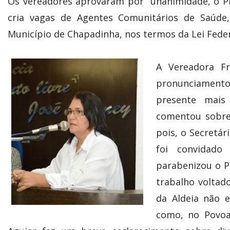
Os vereadores aprovaram por unanimidade, o Pr
cria vagas de Agentes Comunitários de Saúde
Município de Chapadinha, nos termos da Lei Federa
A Vereadora Fr
pronunciamento
presente mais
comentou sobre 
pois, o Secretá
foi convidado 
parabenizou o P
trabalho voltad
da Aldeia não 
como, no Povoad