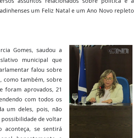
ersos assuntos relacionados sobre política e a
padinhenses um Feliz Natal e um Ano Novo repleto
árcia Gomes, saudou a
slativo municipal que
parlamentar falou sobre
a, como também, sobre
e foram aprovados, 21
prendendo com todos os
da um deles, pois, não
possibilidade de voltar
o aconteça, se sentirá