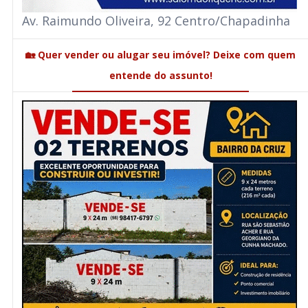
Av. Raimundo Oliveira, 92 Centro/Chapadinha
🏡 Quer vender ou alugar seu imóvel? Deixe com quem
entende do assunto!