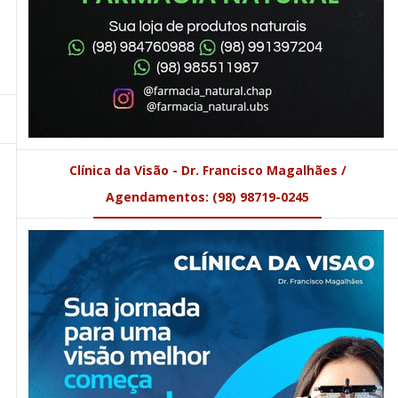
Clínica da Visão - Dr. Francisco Magalhães /
Agendamentos: (98) 98719-0245