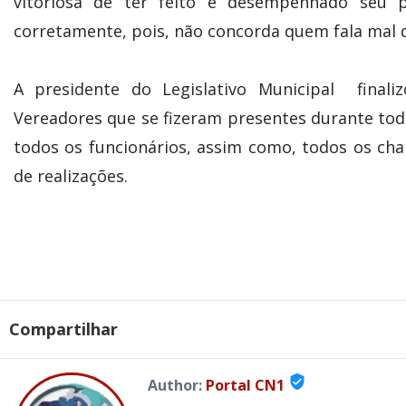
vitoriosa de ter feito e desempenhado seu 
corretamente, pois, não concorda quem fala mal 
A presidente do Legislativo Municipal final
Vereadores que se fizeram presentes durante to
todos os funcionários, assim como, todos os ch
de realizações.
Compartilhar
verified_user
Author:
Portal CN1