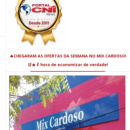
🔥CHEGARAM AS OFERTAS DA SEMANA NO MIX CARDOSO!
🛒🔥 É hora de economizar de verdade!