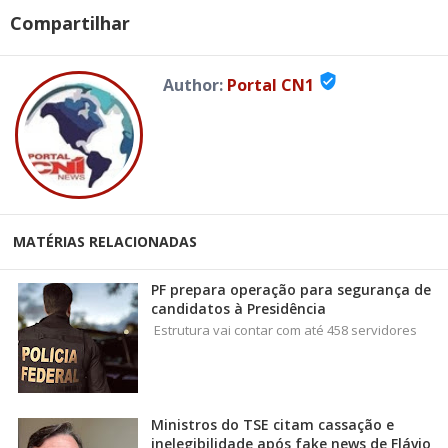
Compartilhar
verified_user
Author:
Portal CN1
MATÉRIAS RELACIONADAS
PF prepara operação para segurança de
candidatos à Presidência
Estrutura vai contar com até 458 servidores
Ministros do TSE citam cassação e
inelegibilidade após fake news de Flávio