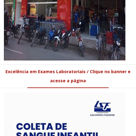
Excelência em Exames Laboratoriais / Clique no banner e
acesse a página