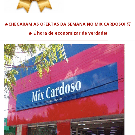
🔥CHEGARAM AS OFERTAS DA SEMANA NO MIX CARDOSO! 🛒
🔥 É hora de economizar de verdade!