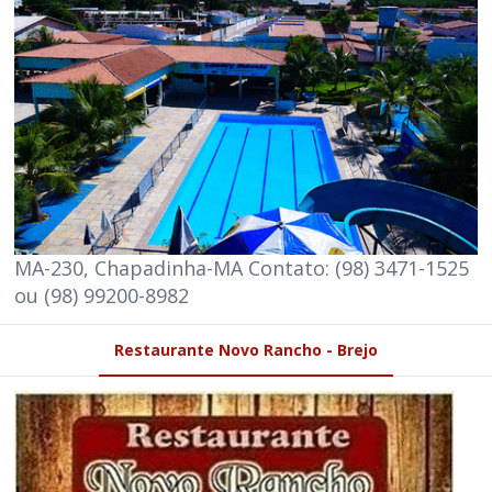
MA-230, Chapadinha-MA Contato: (98) 3471-1525
ou (98) 99200-8982
Restaurante Novo Rancho - Brejo