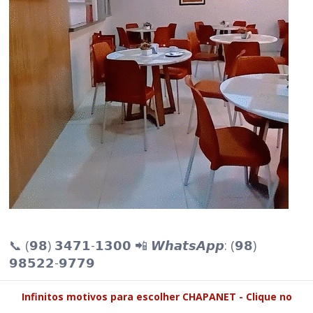
📞 (𝟵𝟴) 𝟯𝟰𝟳𝟭-𝟭𝟯𝟬𝟬 📲 𝙒𝙝𝙖𝙩𝙨𝘼𝙥𝙥: (𝟵𝟴)
𝟵𝟴𝟱𝟮𝟮-𝟵𝟳𝟳𝟵
Infinitos motivos para escolher CHAPANET - Clique no