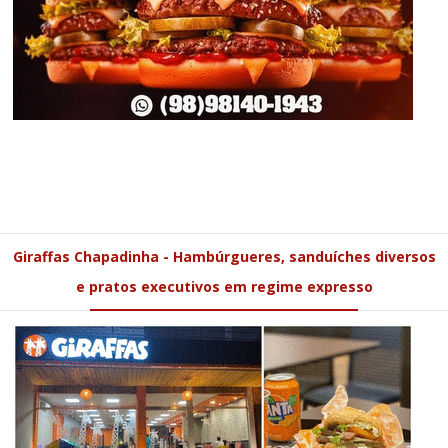
Giraffas Chapadinha - Hambúrgueres, sanduíches diversos
e pratos executivos em regime expresso