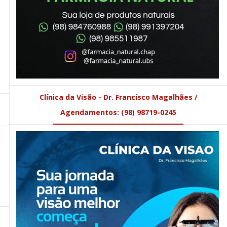
Clínica da Visão - Dr. Francisco Magalhães /
Agendamentos: (98) 98719-0245