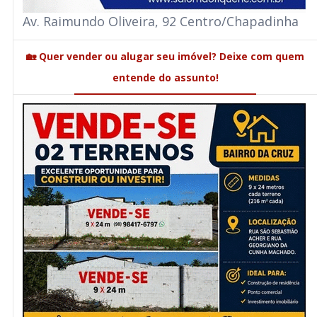
Av. Raimundo Oliveira, 92 Centro/Chapadinha
🏡 Quer vender ou alugar seu imóvel? Deixe com quem
entende do assunto!