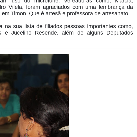
eram uso do microfone. Vereadoras como, Márcia,
dro Vilela, foram agraciados com uma lembrança da
 em Timon. Que é artesã e professora de artesanato.
a na sua lista de filiados pessoas importantes como,
es e Jucelino Resende, além de alguns Deputados