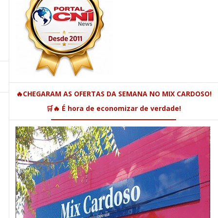
🔥CHEGARAM AS OFERTAS DA SEMANA NO MIX CARDOSO!
🛒🔥 É hora de economizar de verdade!