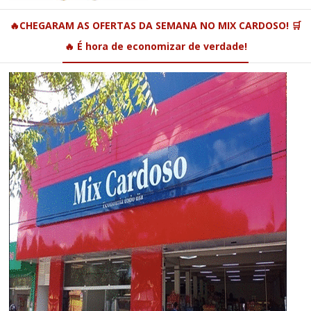
🔥CHEGARAM AS OFERTAS DA SEMANA NO MIX CARDOSO! 🛒
🔥 É hora de economizar de verdade!