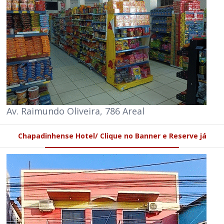
Av. Raimundo Oliveira, 786 Areal
Chapadinhense Hotel/ Clique no Banner e Reserve já