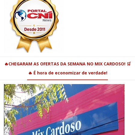
🔥CHEGARAM AS OFERTAS DA SEMANA NO MIX CARDOSO! 🛒
🔥 É hora de economizar de verdade!