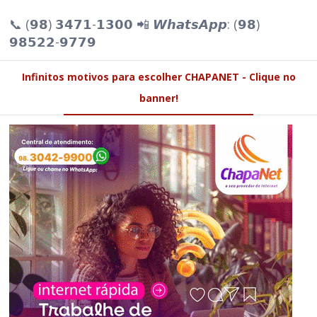
📞 (𝟵𝟴) 𝟯𝟰𝟳𝟭-𝟭𝟯𝟬𝟬 📲 𝙒𝙝𝙖𝙩𝙨𝘼𝙥𝙥: (𝟵𝟴)
𝟵𝟴𝟱𝟮𝟮-𝟵𝟳𝟳𝟵
Infinitos motivos para escolher CHAPANET - Clique no
banner!