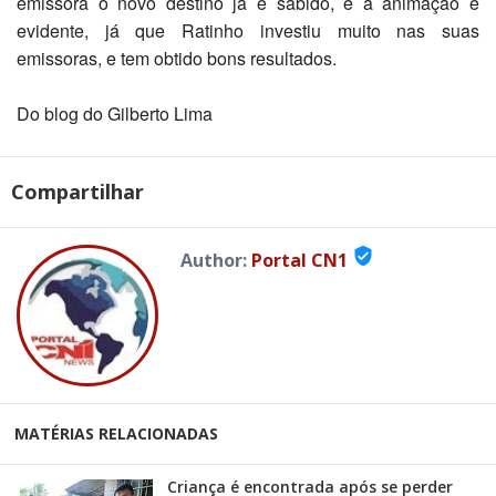
emissora o novo destino já é sabido, e a animação é
evidente, já que Ratinho investiu muito nas suas
emissoras, e tem obtido bons resultados.
Do blog do Gilberto Lima
Compartilhar
verified_user
Author:
Portal CN1
MATÉRIAS RELACIONADAS
Criança é encontrada após se perder