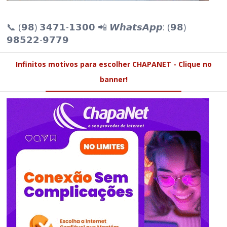
📞 (𝟵𝟴) 𝟯𝟰𝟳𝟭-𝟭𝟯𝟬𝟬 📲 𝙒𝙝𝙖𝙩𝙨𝘼𝙥𝙥: (𝟵𝟴)
𝟵𝟴𝟱𝟮𝟮-𝟵𝟳𝟳𝟵
Infinitos motivos para escolher CHAPANET - Clique no
banner!