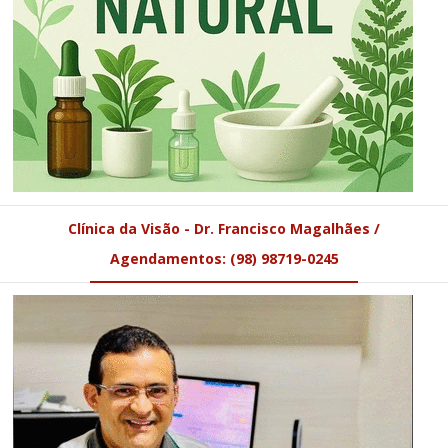
Clínica da Visão - Dr. Francisco Magalhães /
Agendamentos: (98) 98719-0245