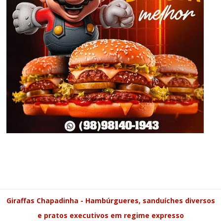
Giraffas Chapadinha - Hambúrgueres, sanduíches diversos
e pratos executivos em regime expresso