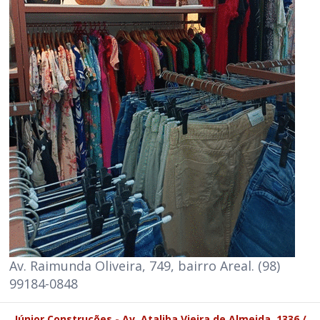
Av. Raimunda Oliveira, 749, bairro Areal. (98)
99184-0848
Júnior Construções - Av. Ataliba Vieira de Almeida, 1336 /