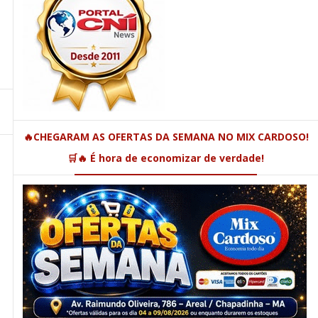
🔥CHEGARAM AS OFERTAS DA SEMANA NO MIX CARDOSO!
🛒🔥 É hora de economizar de verdade!