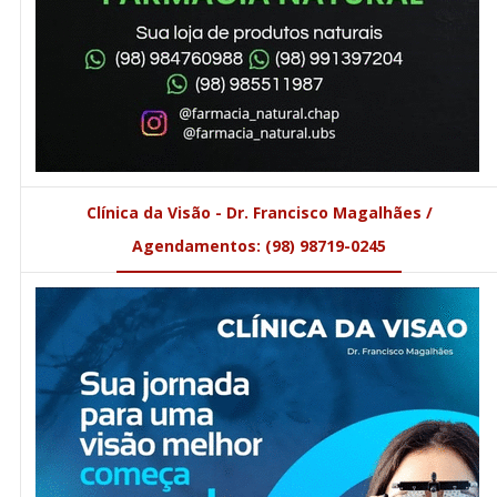
Clínica da Visão - Dr. Francisco Magalhães /
Agendamentos: (98) 98719-0245