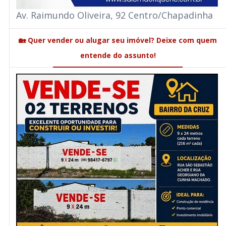
Av. Raimundo Oliveira, 92 Centro/Chapadinha
🏡 Quer vender ou alugar seu imóvel? Deixe com quem
entende do assunto!