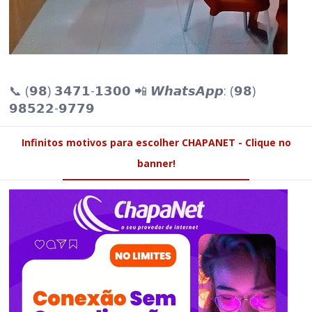
📞 (𝟵𝟴) 𝟯𝟰𝟳𝟭-𝟭𝟯𝟬𝟬 📲 𝙒𝙝𝙖𝙩𝙨𝘼𝙥𝙥: (𝟵𝟴)
𝟵𝟴𝟱𝟮𝟮-𝟵𝟳𝟳𝟵
Infinitos motivos para escolher CHAPANET - Clique no
banner!