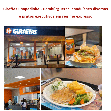
Giraffas Chapadinha - Hambúrgueres, sanduíches diversos
e pratos executivos em regime expresso