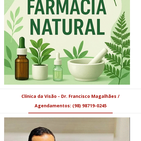
Clínica da Visão - Dr. Francisco Magalhães /
Agendamentos: (98) 98719-0245