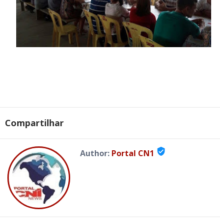
Compartilhar
verified_user
Author:
Portal CN1