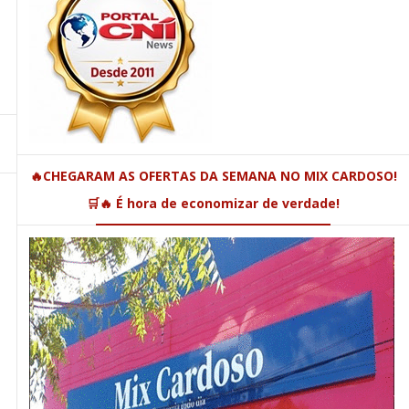
🔥CHEGARAM AS OFERTAS DA SEMANA NO MIX CARDOSO!
🛒🔥 É hora de economizar de verdade!