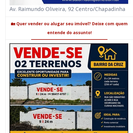
Av. Raimundo Oliveira, 92 Centro/Chapadinha
🏡 Quer vender ou alugar seu imóvel? Deixe com quem
entende do assunto!