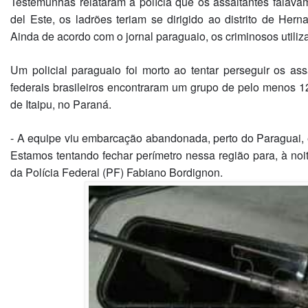
Testemunhas relataram à polícia que os assaltantes falava
del Este, os ladrões teriam se dirigido ao distrito de Hern
Ainda de acordo com o jornal paraguaio, os criminosos utiliz
Um policial paraguaio foi morto ao tentar perseguir os ass
federais brasileiros encontraram um grupo de pelo menos 1
de Itaipu, no Paraná.
- A equipe viu embarcação abandonada, perto do Paraguai, e f
Estamos tentando fechar perímetro nessa região para, à noit
da Polícia Federal (PF) Fabiano Bordignon.