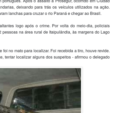
m português. Após o assalto à Prosegur, ocorrido em Ciudad
andarias, deixando para trás os veículos utilizados na ação.
aram lanchas para cruzar o rio Paraná e chegar ao Brasil.
altantes logo após o crime. Por volta do meio-dia, policiais
2 pessoas na área rural de Itaipulândia, às margens do Lago
oi no mato para localizar. Foi recebida a tiro, houve revide.
e, tentar localizar alguns dos suspeitos - afirmou o delegado