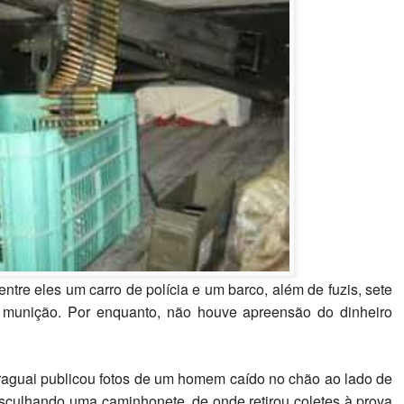
ntre eles um carro de polícia e um barco, além de fuzis, sete
 e munição. Por enquanto, não houve apreensão do dinheiro
 Paraguai publicou fotos de um homem caído no chão ao lado de
asculhando uma caminhonete, de onde retirou coletes à prova