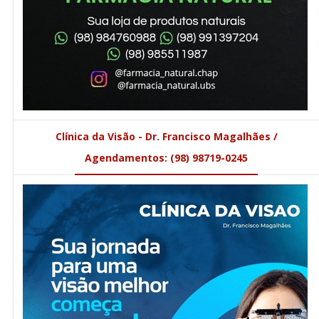
Clínica da Visão - Dr. Francisco Magalhães /
Agendamentos: (98) 98719-0245