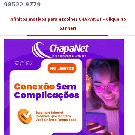
𝟵𝟴𝟱𝟮𝟮-𝟵𝟳𝟳𝟵
Infinitos motivos para escolher CHAPANET - Clique no
banner!