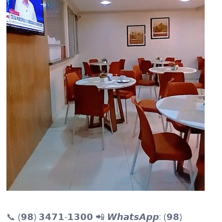
📞 (𝟵𝟴) 𝟯𝟰𝟳𝟭-𝟭𝟯𝟬𝟬 📲 𝙒𝙝𝙖𝙩𝙨𝘼𝙥𝙥: (𝟵𝟴)