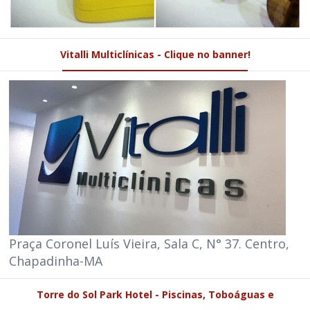
Vitalli Multiclínicas - Clique no banner!
Praça Coronel Luís Vieira, Sala C, N° 37. Centro,
Chapadinha-MA
Torre do Sol Park Hotel - Piscinas, Toboáguas e