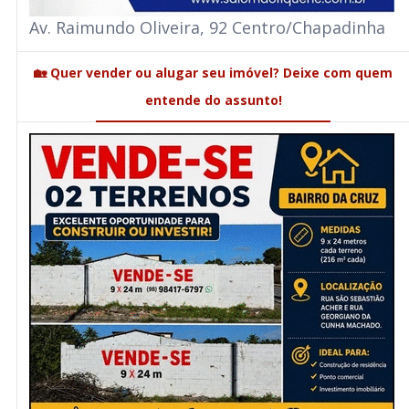
Av. Raimundo Oliveira, 92 Centro/Chapadinha
🏡 Quer vender ou alugar seu imóvel? Deixe com quem
entende do assunto!