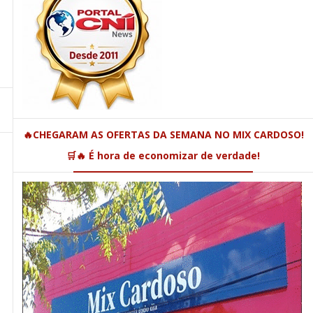
🔥CHEGARAM AS OFERTAS DA SEMANA NO MIX CARDOSO!
🛒🔥 É hora de economizar de verdade!