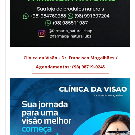
Clínica da Visão - Dr. Francisco Magalhães /
Agendamentos: (98) 98719-0245