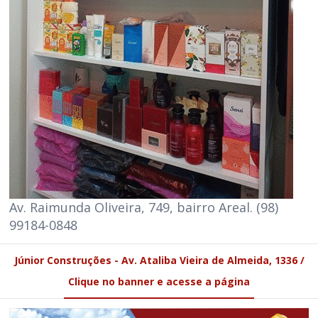
Av. Raimunda Oliveira, 749, bairro Areal. (98)
99184-0848
Júnior Construções - Av. Ataliba Vieira de Almeida, 1336 /
Clique no banner e acesse a página