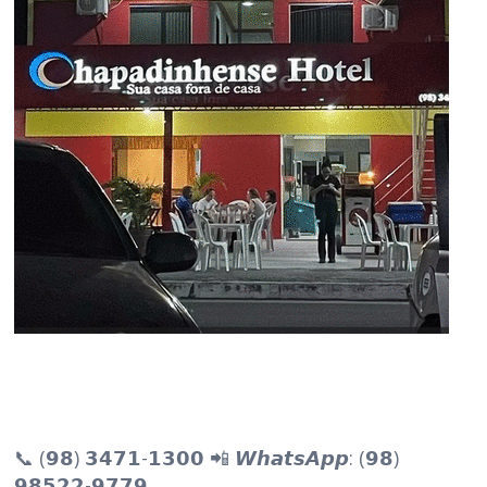
📞 (𝟵𝟴) 𝟯𝟰𝟳𝟭-𝟭𝟯𝟬𝟬 📲 𝙒𝙝𝙖𝙩𝙨𝘼𝙥𝙥: (𝟵𝟴)
𝟵𝟴𝟱𝟮𝟮-𝟵𝟳𝟳𝟵