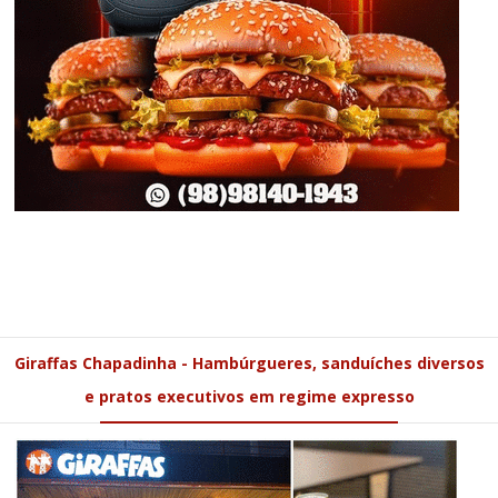
Giraffas Chapadinha - Hambúrgueres, sanduíches diversos
e pratos executivos em regime expresso