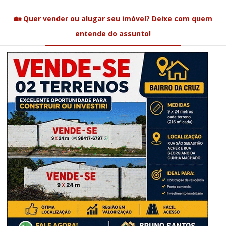
🏡 Quer vender ou alugar seu imóvel? Deixe com quem
entende do assunto!