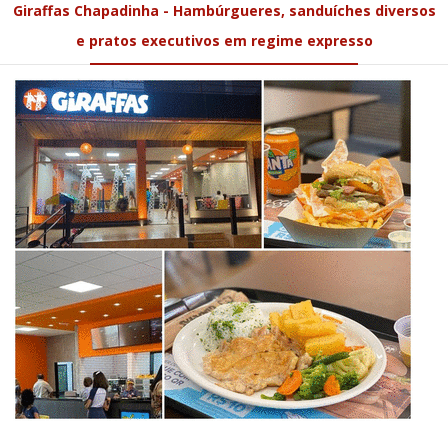
Giraffas Chapadinha - Hambúrgueres, sanduíches diversos
e pratos executivos em regime expresso