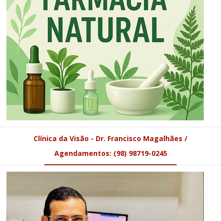
Clínica da Visão - Dr. Francisco Magalhães /
Agendamentos: (98) 98719-0245