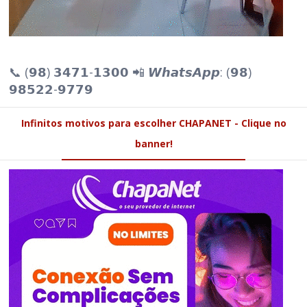
📞 (𝟵𝟴) 𝟯𝟰𝟳𝟭-𝟭𝟯𝟬𝟬 📲 𝙒𝙝𝙖𝙩𝙨𝘼𝙥𝙥: (𝟵𝟴)
𝟵𝟴𝟱𝟮𝟮-𝟵𝟳𝟳𝟵
Infinitos motivos para escolher CHAPANET - Clique no
banner!