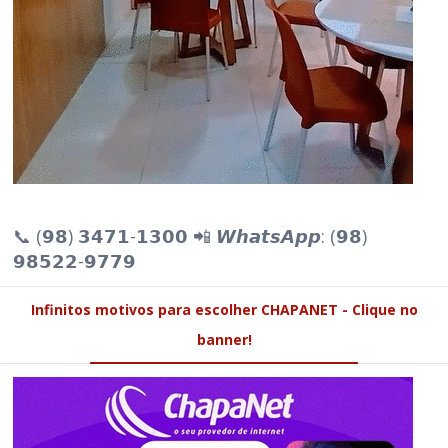
📞 (𝟵𝟴) 𝟯𝟰𝟳𝟭-𝟭𝟯𝟬𝟬 📲 𝙒𝙝𝙖𝙩𝙨𝘼𝙥𝙥: (𝟵𝟴)
𝟵𝟴𝟱𝟮𝟮-𝟵𝟳𝟳𝟵
Infinitos motivos para escolher CHAPANET - Clique no
banner!