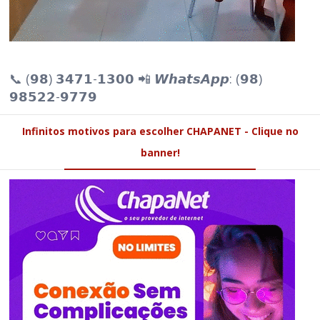
📞 (𝟵𝟴) 𝟯𝟰𝟳𝟭-𝟭𝟯𝟬𝟬 📲 𝙒𝙝𝙖𝙩𝙨𝘼𝙥𝙥: (𝟵𝟴)
𝟵𝟴𝟱𝟮𝟮-𝟵𝟳𝟳𝟵
Infinitos motivos para escolher CHAPANET - Clique no
banner!