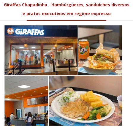
Giraffas Chapadinha - Hambúrgueres, sanduíches diversos
e pratos executivos em regime expresso