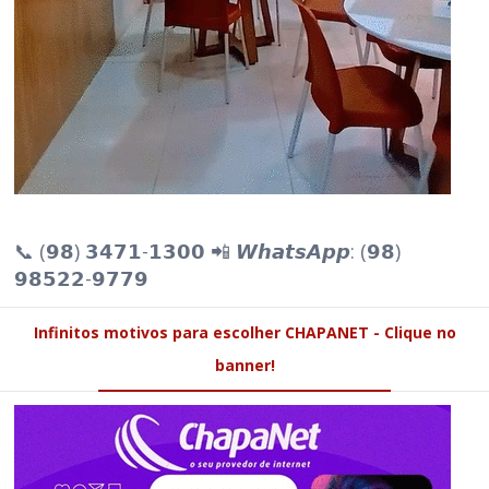
📞 (𝟵𝟴) 𝟯𝟰𝟳𝟭-𝟭𝟯𝟬𝟬 📲 𝙒𝙝𝙖𝙩𝙨𝘼𝙥𝙥: (𝟵𝟴)
𝟵𝟴𝟱𝟮𝟮-𝟵𝟳𝟳𝟵
Infinitos motivos para escolher CHAPANET - Clique no
banner!