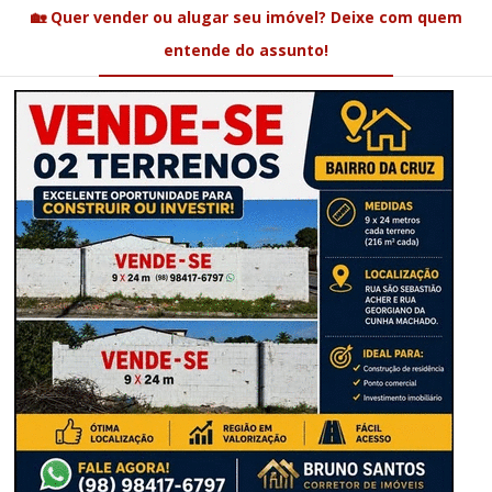
🏡 Quer vender ou alugar seu imóvel? Deixe com quem
entende do assunto!