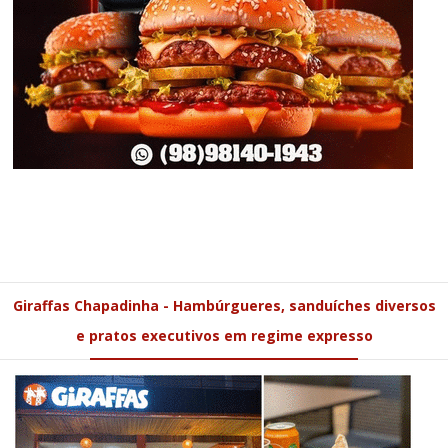
Giraffas Chapadinha - Hambúrgueres, sanduíches diversos
e pratos executivos em regime expresso