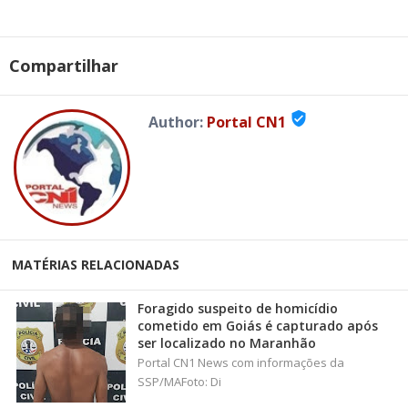
Compartilhar
verified_user
Author:
Portal CN1
MATÉRIAS RELACIONADAS
Foragido suspeito de homicídio
cometido em Goiás é capturado após
ser localizado no Maranhão
Portal CN1 News com informações da
SSP/MAFoto: Di