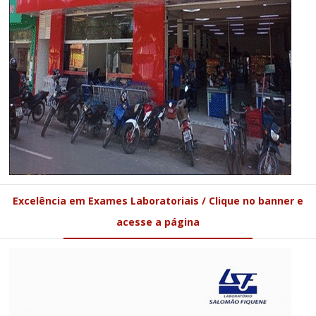
Excelência em Exames Laboratoriais / Clique no banner e
acesse a página