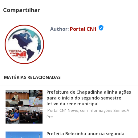
Compartilhar
verified_user
Author:
Portal CN1
MATÉRIAS RELACIONADAS
Prefeitura de Chapadinha alinha ações
para o início do segundo semestre
letivo da rede municipal
Portal CN1 News, com informações SemedA
Pre
Prefeita Belezinha anuncia segunda