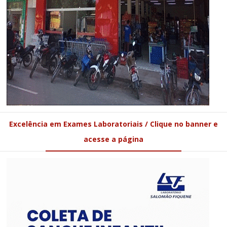
Excelência em Exames Laboratoriais / Clique no banner e
acesse a página