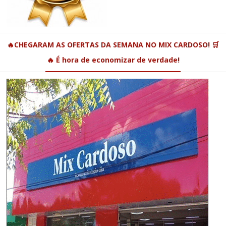
🔥CHEGARAM AS OFERTAS DA SEMANA NO MIX CARDOSO! 🛒
🔥 É hora de economizar de verdade!