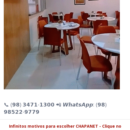
📞 (𝟵𝟴) 𝟯𝟰𝟳𝟭-𝟭𝟯𝟬𝟬 📲 𝙒𝙝𝙖𝙩𝙨𝘼𝙥𝙥: (𝟵𝟴)
𝟵𝟴𝟱𝟮𝟮-𝟵𝟳𝟳𝟵
Infinitos motivos para escolher CHAPANET - Clique no