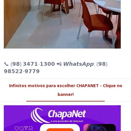
📞 (𝟵𝟴) 𝟯𝟰𝟳𝟭-𝟭𝟯𝟬𝟬 📲 𝙒𝙝𝙖𝙩𝙨𝘼𝙥𝙥: (𝟵𝟴)
𝟵𝟴𝟱𝟮𝟮-𝟵𝟳𝟳𝟵
Infinitos motivos para escolher CHAPANET - Clique no
banner!