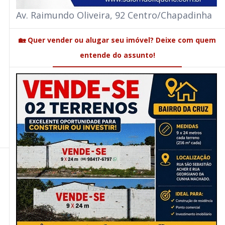
Av. Raimundo Oliveira, 92 Centro/Chapadinha
🏡 Quer vender ou alugar seu imóvel? Deixe com quem
entende do assunto!