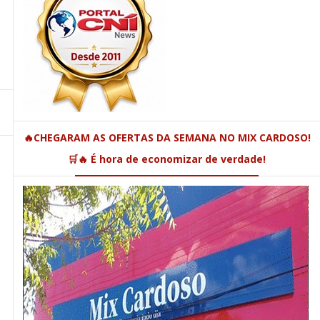
🔥CHEGARAM AS OFERTAS DA SEMANA NO MIX CARDOSO!
🛒🔥 É hora de economizar de verdade!