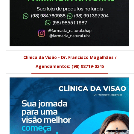
Clínica da Visão - Dr. Francisco Magalhães /
Agendamentos: (98) 98719-0245