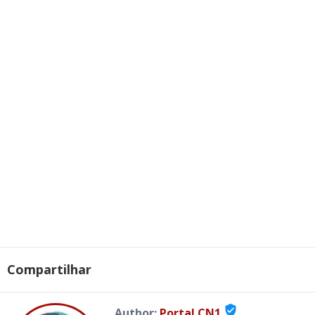
Compartilhar
verified_user
Author:
Portal CN1