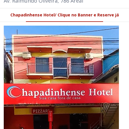
Av. Raimundo Oliveira, 786 Areal
Chapadinhense Hotel/ Clique no Banner e Reserve já