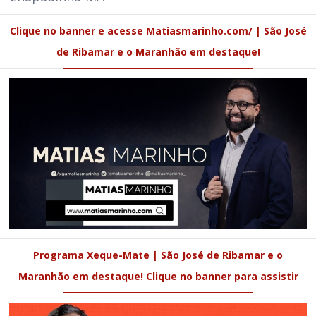
Clique no banner e acesse Matiasmarinho.com/ | São José
de Ribamar e o Maranhão em destaque!
Programa Xeque-Mate | São José de Ribamar e o
Maranhão em destaque! Clique no banner para assistir