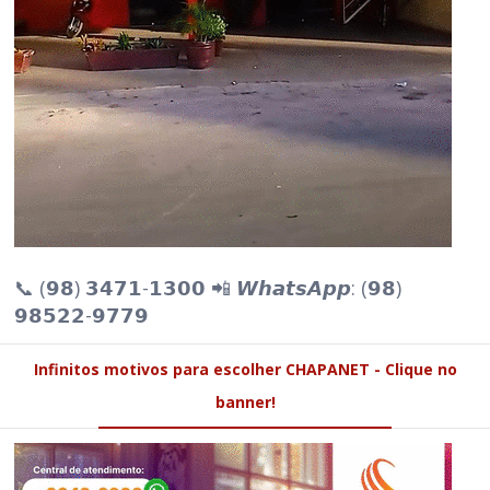
📞 (𝟵𝟴) 𝟯𝟰𝟳𝟭-𝟭𝟯𝟬𝟬 📲 𝙒𝙝𝙖𝙩𝙨𝘼𝙥𝙥: (𝟵𝟴)
𝟵𝟴𝟱𝟮𝟮-𝟵𝟳𝟳𝟵
Infinitos motivos para escolher CHAPANET - Clique no
banner!