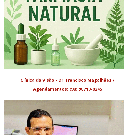
Clínica da Visão - Dr. Francisco Magalhães /
Agendamentos: (98) 98719-0245