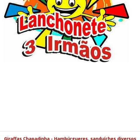
Giraffas Chapadinha - Hambúrgueres, sanduíches diversos