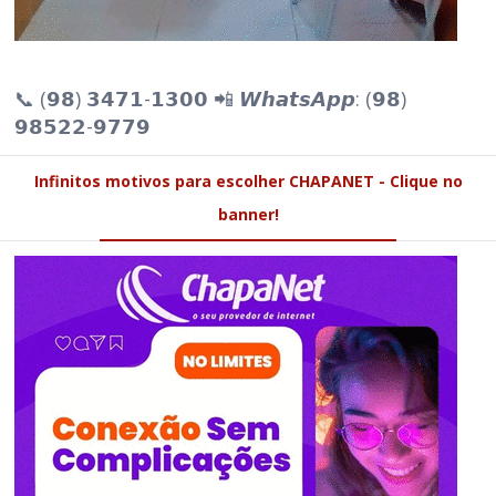
📞 (𝟵𝟴) 𝟯𝟰𝟳𝟭-𝟭𝟯𝟬𝟬 📲 𝙒𝙝𝙖𝙩𝙨𝘼𝙥𝙥: (𝟵𝟴)
𝟵𝟴𝟱𝟮𝟮-𝟵𝟳𝟳𝟵
Infinitos motivos para escolher CHAPANET - Clique no
banner!