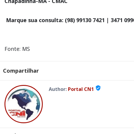
Chapadinha-MA - CMAC
Marque sua consulta: (98) 99130 7421 | 3471 099
Fonte: MS
Compartilhar
verified_user
Author:
Portal CN1