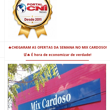
🔥CHEGARAM AS OFERTAS DA SEMANA NO MIX CARDOSO!
🛒🔥 É hora de economizar de verdade!