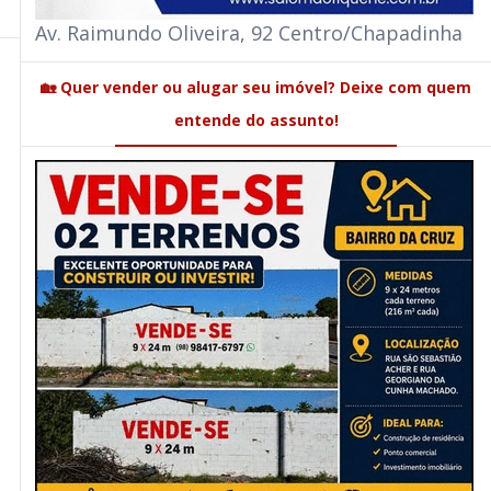
Av. Raimundo Oliveira, 92 Centro/Chapadinha
🏡 Quer vender ou alugar seu imóvel? Deixe com quem
entende do assunto!