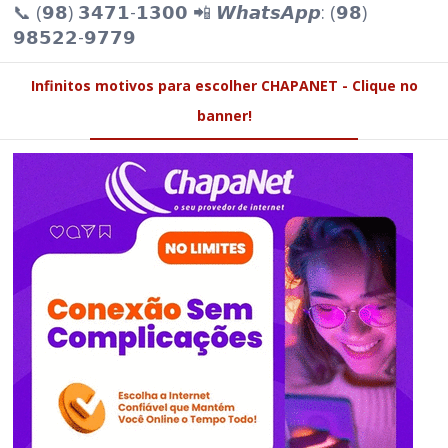
📞 (𝟵𝟴) 𝟯𝟰𝟳𝟭-𝟭𝟯𝟬𝟬 📲 𝙒𝙝𝙖𝙩𝙨𝘼𝙥𝙥: (𝟵𝟴)
𝟵𝟴𝟱𝟮𝟮-𝟵𝟳𝟳𝟵
Infinitos motivos para escolher CHAPANET - Clique no
banner!