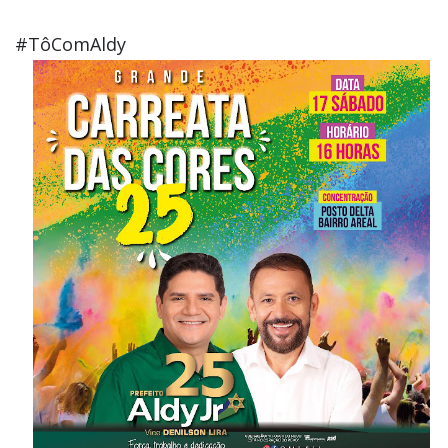
#TôComAldy