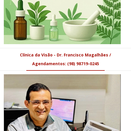
Clínica da Visão - Dr. Francisco Magalhães /
Agendamentos: (98) 98719-0245