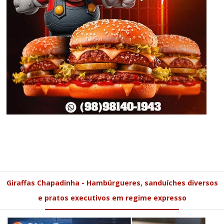
Giraffas Chapadinha - Hambúrgueres, sanduíches diversos
e pratos executivos em regime expresso