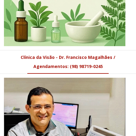
Clínica da Visão - Dr. Francisco Magalhães /
Agendamentos: (98) 98719-0245