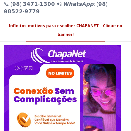
📞 (𝟵𝟴) 𝟯𝟰𝟳𝟭-𝟭𝟯𝟬𝟬 📲 𝙒𝙝𝙖𝙩𝙨𝘼𝙥𝙥: (𝟵𝟴)
𝟵𝟴𝟱𝟮𝟮-𝟵𝟳𝟳𝟵
Infinitos motivos para escolher CHAPANET - Clique no
banner!