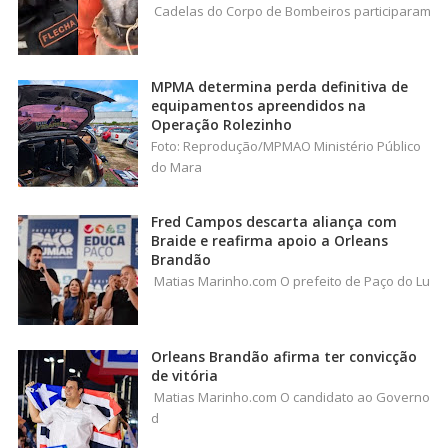
Cadelas do Corpo de Bombeiros participaram
MPMA determina perda definitiva de
equipamentos apreendidos na
Operação Rolezinho
Foto: Reprodução/MPMAO Ministério Público
do Mara
Fred Campos descarta aliança com
Braide e reafirma apoio a Orleans
Brandão
Matias Marinho.com O prefeito de Paço do Lu
Orleans Brandão afirma ter convicção
de vitória
Matias Marinho.com O candidato ao Governo
d