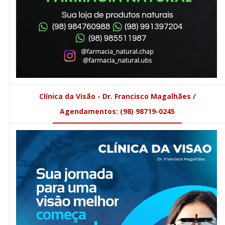
Clínica da Visão - Dr. Francisco Magalhães /
Agendamentos: (98) 98719-0245