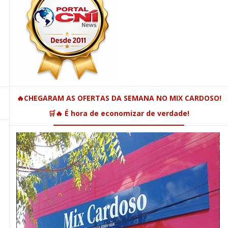
🔥CHEGARAM AS OFERTAS DA SEMANA NO MIX CARDOSO!
🛒🔥 É hora de economizar de verdade!