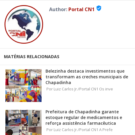
verified_user
Author:
Portal CN1
MATÉRIAS RELACIONADAS
Belezinha destaca investimentos que
transformam as creches municipais de
Chapadinha
Por Luiz Carlos Jr./Portal CN1 Os inve
Prefeitura de Chapadinha garante
estoque regular de medicamentos e
reforça assistência farmacêutica
Por Luiz Carlos Jr./Portal CN1 A Prefe