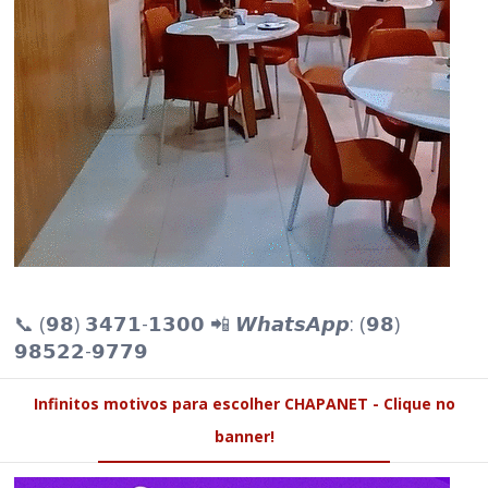
📞 (𝟵𝟴) 𝟯𝟰𝟳𝟭-𝟭𝟯𝟬𝟬 📲 𝙒𝙝𝙖𝙩𝙨𝘼𝙥𝙥: (𝟵𝟴)
𝟵𝟴𝟱𝟮𝟮-𝟵𝟳𝟳𝟵
Infinitos motivos para escolher CHAPANET - Clique no
banner!