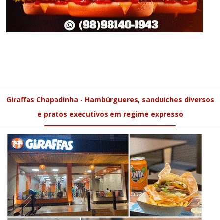
Giraffas Chapadinha - Hambúrgueres, sanduíches diversos
e pratos executivos em regime expresso