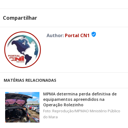
Compartilhar
verified_user
Author:
Portal CN1
MATÉRIAS RELACIONADAS
MPMA determina perda definitiva de
equipamentos apreendidos na
Operação Rolezinho
Foto: Reprodução/MPMAO Ministério Público
do Mara