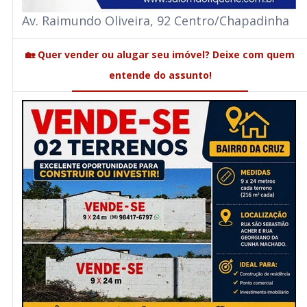
Av. Raimundo Oliveira, 92 Centro/Chapadinha
🏡 Quer vender ou alugar seu imóvel? Deixe com quem
entende do assunto!