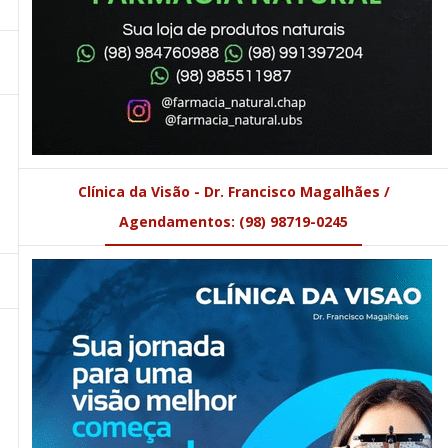
Clínica da Visão - Dr. Francisco Magalhães /
Agendamentos: (98) 98719-0245