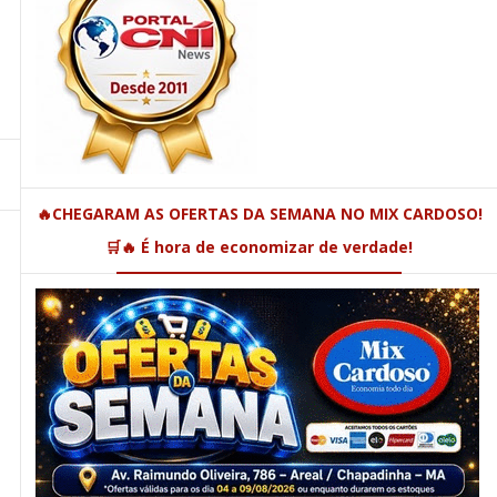
🔥CHEGARAM AS OFERTAS DA SEMANA NO MIX CARDOSO!
🛒🔥 É hora de economizar de verdade!