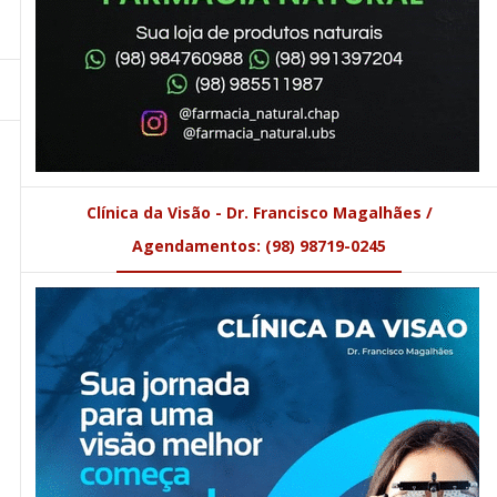
Clínica da Visão - Dr. Francisco Magalhães /
Agendamentos: (98) 98719-0245