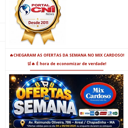
🔥CHEGARAM AS OFERTAS DA SEMANA NO MIX CARDOSO!
🛒🔥 É hora de economizar de verdade!