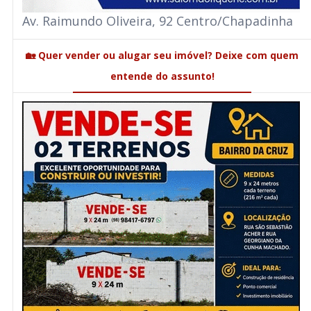
Av. Raimundo Oliveira, 92 Centro/Chapadinha
🏡 Quer vender ou alugar seu imóvel? Deixe com quem
entende do assunto!