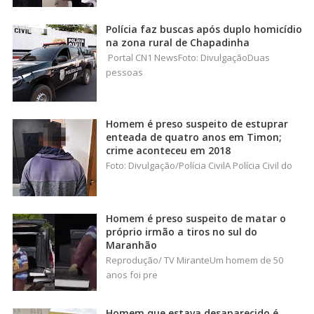
Polícia faz buscas após duplo homicídio
na zona rural de Chapadinha
Portal CN1 NewsFoto: DivulgaçãoDuas
pessoas
Homem é preso suspeito de estuprar
enteada de quatro anos em Timon;
crime aconteceu em 2018
Foto: Divulgação/Polícia CivilA Polícia Civil do
Homem é preso suspeito de matar o
próprio irmão a tiros no sul do
Maranhão
Reprodução/ TV MiranteUm homem de 50
anos foi pre
Homem que estava desaparecido é