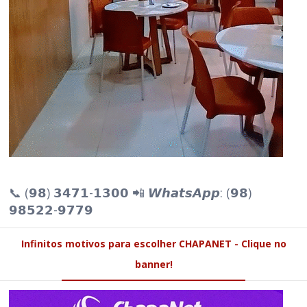
📞 (𝟵𝟴) 𝟯𝟰𝟳𝟭-𝟭𝟯𝟬𝟬 📲 𝙒𝙝𝙖𝙩𝙨𝘼𝙥𝙥: (𝟵𝟴)
𝟵𝟴𝟱𝟮𝟮-𝟵𝟳𝟳𝟵
Infinitos motivos para escolher CHAPANET - Clique no
banner!