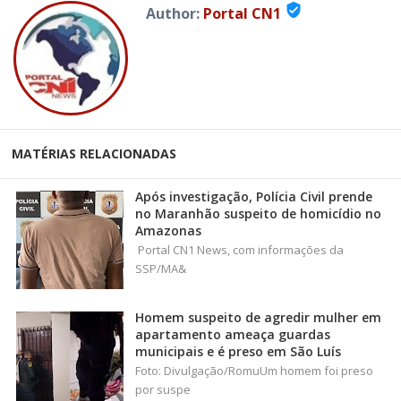
verified_user
Author:
Portal CN1
MATÉRIAS RELACIONADAS
Após investigação, Polícia Civil prende
no Maranhão suspeito de homicídio no
Amazonas
Portal CN1 News, com informações da
SSP/MA&
Homem suspeito de agredir mulher em
apartamento ameaça guardas
municipais e é preso em São Luís
Foto: Divulgação/RomuUm homem foi preso
por suspe