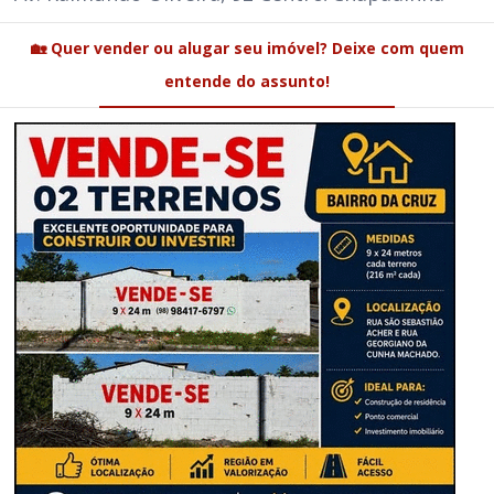
🏡 Quer vender ou alugar seu imóvel? Deixe com quem
entende do assunto!