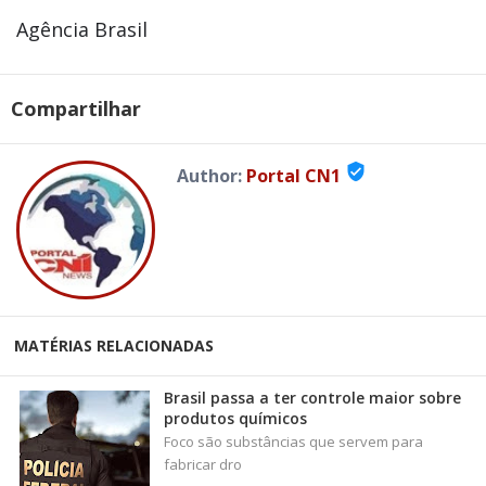
Agência Brasil
Compartilhar
verified_user
Author:
Portal CN1
MATÉRIAS RELACIONADAS
Brasil passa a ter controle maior sobre
produtos químicos
Foco são substâncias que servem para
fabricar dro