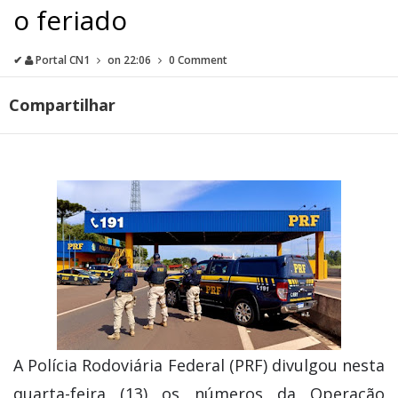
o feriado
✔
Portal CN1
on
22:06
0 Comment
Compartilhar
A Polícia Rodoviária Federal (PRF) divulgou nesta
quarta-feira (13) os números da Operação