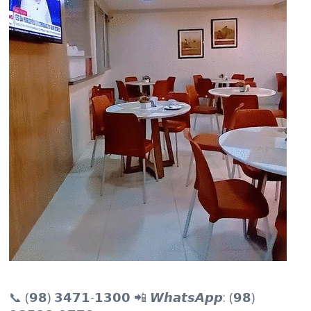
📞 (𝟵𝟴) 𝟯𝟰𝟳𝟭-𝟭𝟯𝟬𝟬 📲 𝙒𝙝𝙖𝙩𝙨𝘼𝙥𝙥: (𝟵𝟴)