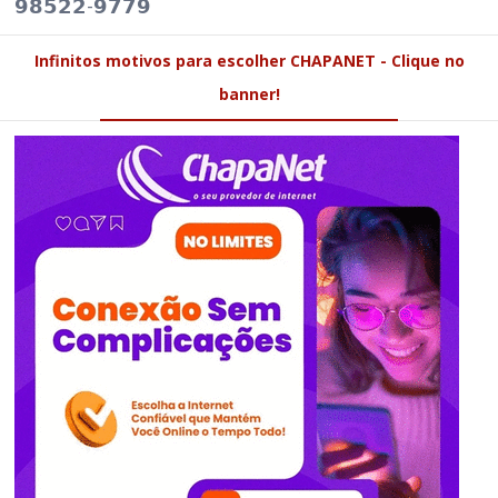
𝟵𝟴𝟱𝟮𝟮-𝟵𝟳𝟳𝟵
Infinitos motivos para escolher CHAPANET - Clique no
banner!