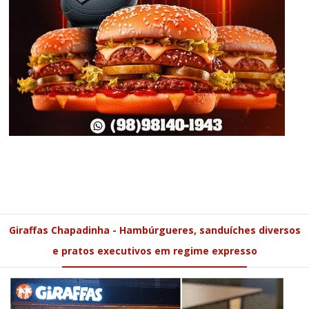
Giraffas Chapadinha - Hambúrgueres, sanduíches diversos
e pratos executivos em regime expresso