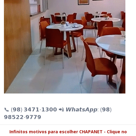
📞 (𝟵𝟴) 𝟯𝟰𝟳𝟭-𝟭𝟯𝟬𝟬 📲 𝙒𝙝𝙖𝙩𝙨𝘼𝙥𝙥: (𝟵𝟴)
𝟵𝟴𝟱𝟮𝟮-𝟵𝟳𝟳𝟵
Infinitos motivos para escolher CHAPANET - Clique no