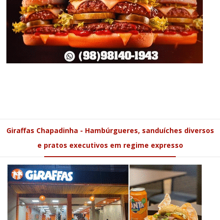
Giraffas Chapadinha - Hambúrgueres, sanduíches diversos
e pratos executivos em regime expresso