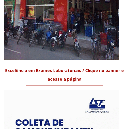
Excelência em Exames Laboratoriais / Clique no banner e
acesse a página