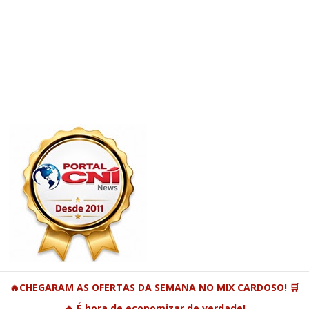
🔥CHEGARAM AS OFERTAS DA SEMANA NO MIX CARDOSO! 🛒
🔥 É hora de economizar de verdade!