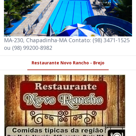
MA-230, Chapadinha-MA Contato: (98) 3471-1525
ou (98) 99200-8982
Restaurante Novo Rancho - Brejo