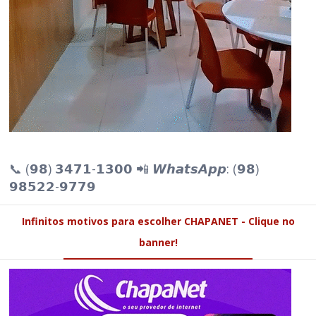
📞 (𝟵𝟴) 𝟯𝟰𝟳𝟭-𝟭𝟯𝟬𝟬 📲 𝙒𝙝𝙖𝙩𝙨𝘼𝙥𝙥: (𝟵𝟴)
𝟵𝟴𝟱𝟮𝟮-𝟵𝟳𝟳𝟵
Infinitos motivos para escolher CHAPANET - Clique no
banner!