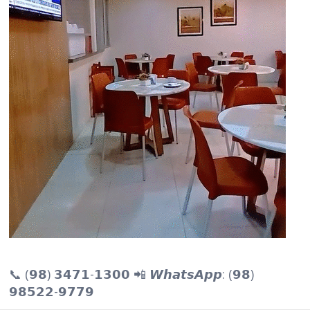
📞 (𝟵𝟴) 𝟯𝟰𝟳𝟭-𝟭𝟯𝟬𝟬 📲 𝙒𝙝𝙖𝙩𝙨𝘼𝙥𝙥: (𝟵𝟴)
𝟵𝟴𝟱𝟮𝟮-𝟵𝟳𝟳𝟵