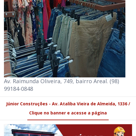
Av. Raimunda Oliveira, 749, bairro Areal. (98)
99184-0848
Júnior Construções - Av. Ataliba Vieira de Almeida, 1336 /
Clique no banner e acesse a página