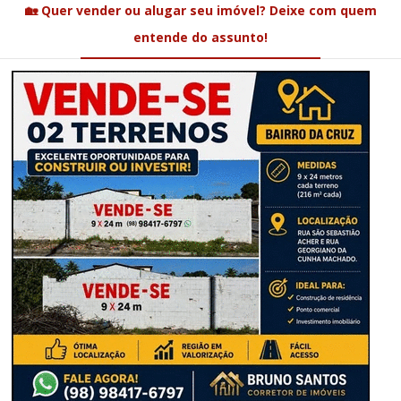
🏡 Quer vender ou alugar seu imóvel? Deixe com quem
entende do assunto!