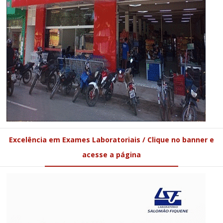
Excelência em Exames Laboratoriais / Clique no banner e
acesse a página