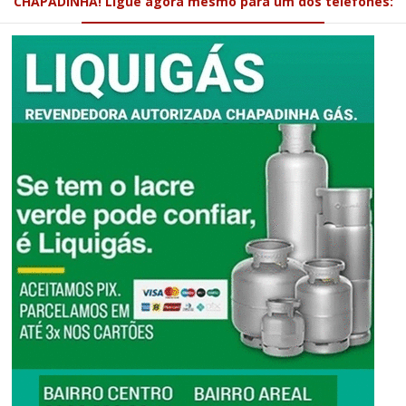
CHAPADINHA! Ligue agora mesmo para um dos telefones: